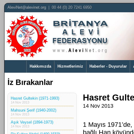
AleviNet@alevinet.org
| 00 44 (0) 20 7241 6950
Hakkımızda
Hizmetlerimiz
Haberler - Duyurular
İz Bırakanlar
Hasret Gulte
Hasret Gultekin (1971-1993)
14 Nov 2013
14 Nov 2013
Mahsuni Şerif (1940-2002)
14 Nov 2013
Aşık Veysel (1894-1973)
1 Mayıs 1971’de, 
14 Nov 2013
bağlı Han köyün