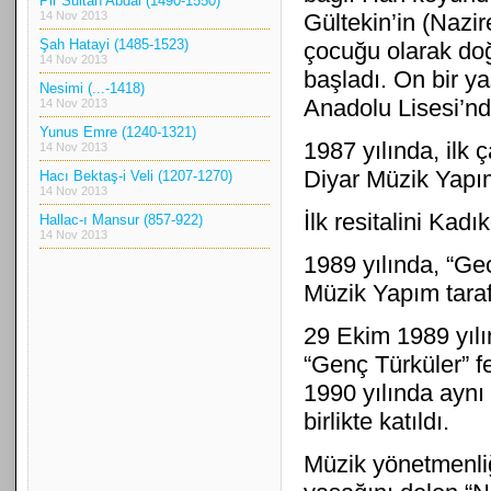
Pir Sultan Abdal (1490-1550)
14 Nov 2013
Gültekin’in (Nazi
Şah Hatayi (1485-1523)
çocuğu olarak do
14 Nov 2013
başladı. On bir y
Nesimi (...-1418)
Anadolu Lisesi’nden
14 Nov 2013
Yunus Emre (1240-1321)
1987 yılında, ilk 
14 Nov 2013
Diyar Müzik Yapım
Hacı Bektaş-i Veli (1207-1270)
14 Nov 2013
İlk resitalini Ka
Hallac-ı Mansur (857-922)
14 Nov 2013
1989 yılında, “Ge
Müzik Yapım tara
29 Ekim 1989 yılı
“Genç Türküler” fes
1990 yılında aynı 
birlikte katıldı.
Müzik yönetmenliğ