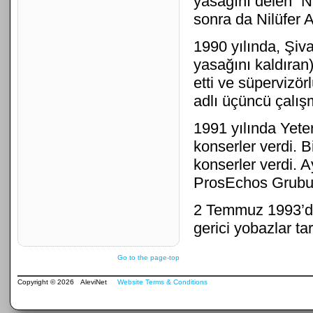
yasağını delen “N
sonra da Nilüfer A
1990 yılında, Şiv
yasağını kaldıran
etti ve süpervizör
adlı üçüncü çalı
1991 yılında Yeter
konserler verdi. B
konserler verdi. A
ProsEchos Grubu il
2 Temmuz 1993’de,
gerici yobazlar ta
Go to the page-top
Copyright © 2026 AleviNet
Website Terms & Conditions