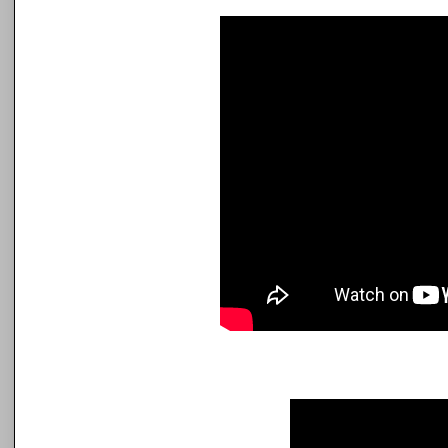
British Alevi Federation Covid
Our headquarters are currently open 
for our community members and anyone
Click HERE for more >>>
16 Apr 2020 @ Haberler
Baf Helping Local People
Baf Helping Local People
31 Mar 2020 @ Haberler
CEM
CEM
17 Jan 2020 @ Haberler