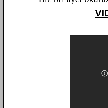
VI
Alevism - Hünkar H. Bektaş Ve
Alevism - Hünkar H. Bektaş Veli
25 Jan 2021 @ Haberler
School of Alevism
School of Alevism
15 Jan 2021 @ Haberler
Qizilbas publishing
Qizilbas publishing
15 Jan 2021 @ Haberler