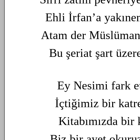
Ehli İrfan’a
yakıne
Atam der Müslüman
Bu şeriat
şart üze
Alevism - Ömer Hayyam
Alevism - Ömer Hayyam
Ey Nesimi fark et
25 Jan 2021 @ Haberler
İçtiğimiz bir ka
Kitabımızda bir 
Biz bir ayet okuru