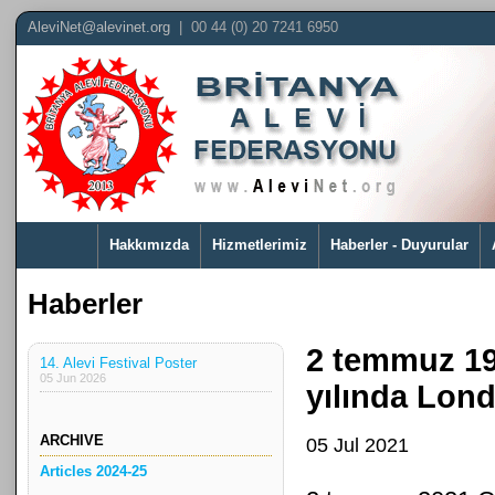
AleviNet@alevinet.org
| 00 44 (0) 20 7241 6950
Hakkımızda
Hizmetlerimiz
Haberler - Duyurular
Haberler
2 temmuz 199
14. Alevi Festival Poster
05 Jun 2026
yılında Lond
ARCHIVE
05 Jul 2021
Articles 2024-25