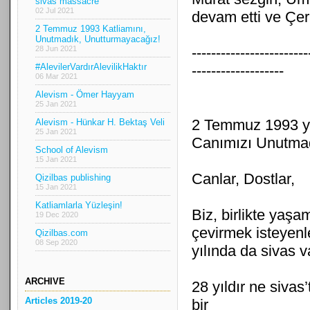
sivas massacre
02 Jul 2021
devam etti ve Çera
2 Temmuz 1993 Katliamını,
Unutmadık, Unutturmayacağız!
28 Jun 2021
------------------------
#AlevilerVardırAlevilikHaktır
-------------------
06 Mar 2021
Alevism - Ömer Hayyam
25 Jan 2021
2 Temmuz 1993 yı
Alevism - Hünkar H. Bektaş Veli
25 Jan 2021
Canımızı Unutma
School of Alevism
15 Jan 2021
Canlar, Dostlar,
Qizilbas publishing
15 Jan 2021
Katliamlarla Yüzleşin!
Biz, birlikte yaş
19 Dec 2020
çevirmek isteyenle
Qizilbas.com
08 Sep 2020
yılında da sivas 
ARCHIVE
28 yıldır ne sivas
Articles 2019-20
bir