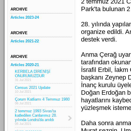
2 temmuz 2021 C
Park'ta bulunan 2
ARCHIVE
Articles 2023-24
28. yılında yapıl
organize edildi. 
ARCHIVE
destek verdi.
Articles 2021-22
Anma Çerağ uyarı
ARCHIVE
tarafından okuna
Articles 2020-21
İsrafil Erbil, İa
KERBELA DİRENİŞİ
ONURUMUZDUR
başkanı Zeynep 
31 Jul 2021
İnanç kurulu üye
Census 2021 Update
Doğan Erdoğan bi
10 Jul 2021
hayatlarını kaybe
Çorum Katliamı 4 Temmuz 1980
06 Jul 2021
yüzleşmek istemedi
2 temmuz 1993 Sivas'ta
katledilen Canlarımız 28.
yılında Londra'da anıldı
Daha sonra anma e
05 Jul 2021
Murat sezgin, Umut