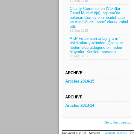
19 Sep 2015
Charity Commission (Vakıflar
Genel Müdürlüğü) İngiltere’de
bulunan Cemevlerini ibadethane
ve Aleviliği de ‘inanç’ olarak kabul
etti.
19 Sep 2015
AKP ve benzeri anlayışların
politikaları yüzünden, Çocuklar
neden öldürüldüğünü bilmeden
ölüyorlar. Katilleri tanıyoruz.
10 Aug 2015
ARCHIVE
Articles 2014-15
ARCHIVE
Articles 2013-14
Go to the page-top
Copyright © 2026 AleviNet
Website Terms & Con