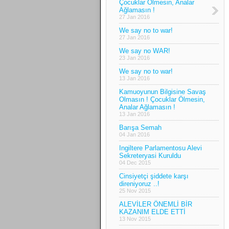
Çocuklar Ölmesin, Analar
Ağlamasın !
27 Jan 2016
We say no to war!
27 Jan 2016
We say no WAR!
23 Jan 2016
We say no to war!
13 Jan 2016
Kamuoyunun Bilgisine Savaş
Olmasın ! Çocuklar Ölmesin,
Analar Ağlamasın !
13 Jan 2016
Barışa Semah
04 Jan 2016
Ingiltere Parlamentosu Alevi
Sekreteryasi Kuruldu
04 Dec 2015
Cinsiyetçi şiddete karşı
direniyoruz ..!
25 Nov 2015
ALEVİLER ÖNEMLİ BİR
KAZANIM ELDE ETTİ
13 Nov 2015