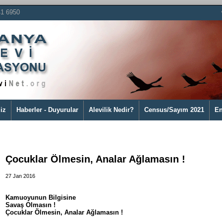
41 6950
iz
Haberler - Duyurular
Alevilik Nedir?
Census/Sayım 2021
En
Çocuklar Ölmesin, Analar Ağlamasın !
27 Jan 2016
Kamuoyunun Bilgisine
Savaş Olmasın !
Çocuklar Ölmesin, Analar Ağlamasın !