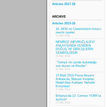
Articles 2017-18
ARCHIVE
Articles 2015-16
14. AKM ve Cemevimizin kurucu
meclis üyeleri
21 Mar 2016
NEWROZ (NEVRUZ) ALEVİ
ANLAYIŞINDA YENİDEN
DOĞUŞ VE DİRİLİŞLERİN
SEMBOLÜDÜR
21 Mar 2016
‘’Türkiye nin içinde bulunduğu
son durum ve Aleviler’’
21 Mar 2016
13 Mart 2016 Pazar Akşamı
Ankara’da, Masum İnsanları
Hedef Alan Katliamı Nefretle
Kınıyoruz!
17 Mar 2016
Britanya’da 13. Cemevi YORK’ta
açılıyor!
17 Mar 2016