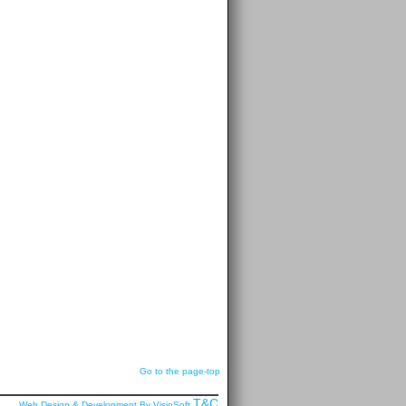
Go to the page-top
T&C
Web Design & Development By VisioSoft