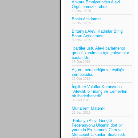
Ankara Emniyetinden Alevi
Örgütlerimize Tehdit.
12 Nov 2015
Basin Aciklamasi
12 Nov 2015
Britanya Alevi Kadınlar Birliği
Basın Açıklaması
09 Nov 2015
"partiler üstü Alevi parlamento
grubu" kurulması için çalışmalar
başlatıldı.
28 Oct 2015
Aşure, beraberliğin ve eşitliğin
sembolüdür.
28 Oct 2015
İngiltere Vakiflar Komisyonu:
"Alevilik bir inanç ve Cemevleri
bir ibadethanedir"
05 Oct 2015
Muharrem Matem-i
21 Sep 2015
-Britanya Alevi Gençlik
Federasyonu Ülkenin dört bir
yanında Eş zamanlı Cem ve
Muhabbet Erkanları düzenledi.