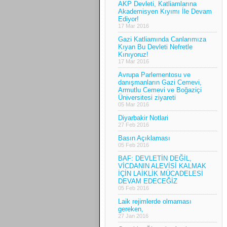
AKP Devleti, Katliamlarına
Akademisyen Kıyımı İle Devam
Ediyor!
17 Mar 2016
Gazi Katliamında Canlarımıza
Kıyan Bu Devleti Nefretle
Kınıyoruz!
17 Mar 2016
Avrupa Parlementosu ve
danışmanların Gazi Cemevi,
Armutlu Cemevi ve Boğaziçi
Üniversitesi ziyareti
05 Mar 2016
Diyarbakir Notlari
27 Feb 2016
Basın Açıklaması
05 Feb 2016
BAF: DEVLETİN DEĞİL,
VİCDANIN ALEVİSİ KALMAK
İÇİN LAİKLİK MÜCADELESİ
DEVAM EDECEĞİZ
05 Feb 2016
Laik rejimlerde olmaması
gereken,
27 Jan 2016