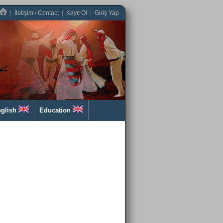
|
İletişim / Contact
|
Kayıt Ol
|
Giriş Yap
glish
Education