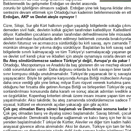
Beklenmedik bu gelişmeler Erdoğan ve devlet arasında
zorunlu bir işbirliğinin olmasını sağladı. Erdoğan yine tek başına iktidar olm
sentezini devam ettirmek için Ortadoğu’nun kaderinin belirlenmesinde en etki
Erdoğan, AKP ve Devlet ateşle oynuyor !
Cizre, Silopi, Sur gibi Kürt halkının yoğun yaşadığı bölgelerde sokağa çık
demeden sivil halk, devletin kolluk güçleri tarafından katlediliyor. Katledilen
diliyor. Katledilen çocukların anaları tarafından defnedilmesine bile müsaad
aileleri tarafından buzluklarda defin edilmeyi beklemek zorunda bırakılıyorla
devletin fütursuz ve acımasızca sürdürdüğü bu kirli savaş, aynı zamanda Tür
mümkün olmayan bir yıkıma doğru sürüklüyor. Başlatılan bu kirli savaş sad
bölgelerde sınırlı kalmayacağı ve tüm Türkiye’yi sarmalayacağı yaşanan g
ve devlet sırf kendi çıkar ve ikballeri için ateşle oynamaya ısrarla devam ed
Bu Ateş söndürülemezse sadece Türkiye’yi değil, Avrupa’yı da yakar !
Ortadoğu, Mezopotamya ve Anadolu’da baş gösteren din ve mezhep eksenli k
ciddi sorumlulukları vardır. Daha doğrusu onlarda bu kirli savaşın birer tarafıd
sınır komşusu olduğu unutulmamalıdır. Türkiye’de yaşanacak bir iç savaşta
yaşayacaktır. Böyle bir gelişme karşısında Avrupa Birliği mültecilerin Avru
daha once verdiği gibi yine birkaç milyar Euro rüşvet vererek kurtulma şan
olduğunu her fırsatta dile getiren Avrupa Birliği ve birleşenleri Türkiye’de ya
sonlandırılması konusunda daha kararlı ve sonuç alacak adımları ivedikle 
ve özgürlükler, Kopenhag kriterleri olmak üzere insanı insane yapan tüm ev
yaşatılmalıdır. Aksi takdirde; bu ateş zamanında söndürülemezse sadece Tü
siyasal, kültürel ve ekonomik açıdan yakacağı gün gibi açıktır.
Çok geç olmadan Barış süreci başlamalı ve Demokrasi sonuna kadar işl
Çok geç olmadan barış ve diyalog süreci başlamalıdır. Savaş bitmeli, çocu
ağlamamalıdır. Demokratik koşullar sağlanmalı ve kalıcı barış için her iki ta
yeniden başlatılmalıdır.T ürkiye’de Kürtler, Aleviler ve diğer tüm kadim halk
anayasal güvence altına alınmalıdır. Aksi bir durum, Türkiye için tam bir fel
sağlanması ve demokrasinin sözde değil özde sonuna kadar işletilmesi Türk