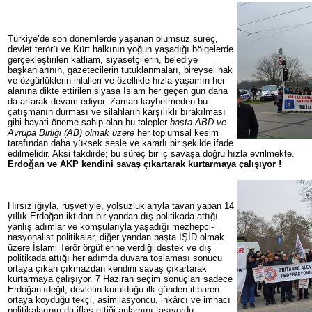
Türkiye’de son dönemlerde yaşanan olumsuz süreç,
devlet terörü ve Kürt halkının yoğun yaşadığı bölgelerde
gerçekleştirilen katliam, siyasetçilerin, belediye
başkanlarının, gazetecilerin tutuklanmaları, bireysel hak
ve özgürlüklerin ihlalleri ve özellikle hızla yaşamın her
alanına dikte ettirilen siyasa İslam her geçen gün daha
da artarak devam ediyor. Zaman kaybetmeden bu
çatışmanın durması ve silahların karşılıklı bırakılması
gibi hayati öneme sahip olan bu talepler
başta ABD ve
Avrupa Birliǧi (AB) olmak üzere
her toplumsal kesim
tarafından daha yüksek sesle ve kararlı bir şekilde ifade
edilmelidir. Aksi takdirde; bu süreç bir iç savaşa doğru hızla evrilmekte.
Erdoğan ve AKP kendini savaş çıkartarak kurtarmaya çalışıyor !
Hırsızlığıyla, rüşvetiyle, yolsuzluklarıyla tavan yapan 14
yıllık Erdoğan iktidarı bir yandan dış politikada attığı
yanlış adımlar ve komşularıyla yaşadığı mezhepci-
nasyonalist politikalar, diğer yandan başta IŞİD olmak
üzere İslami Terör örgütlerine verdiği destek ve dış
politikada attığı her adımda duvara toslaması sonucu
ortaya çıkan çıkmazdan kendini savaş çıkartarak
kurtarmaya çalışıyor. 7 Haziran seçim sonuçları sadece
Erdoğan’ıdeğil, devletin kurulduğu ilk günden itibaren
ortaya koyduğu tekçi, asimilasyoncu, inkârcı ve imhacı
politikalarının da iflas ettiği anlamını taşıyordu.