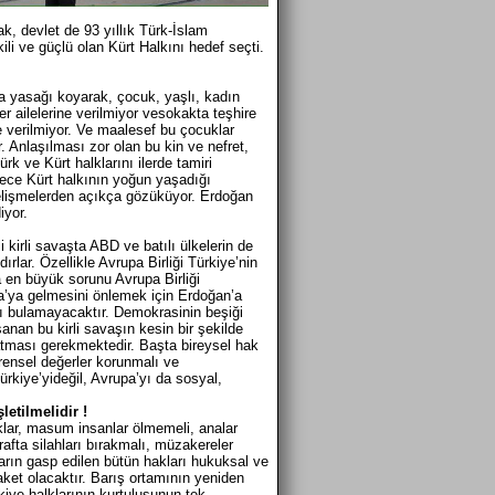
ak, devlet de 93 yıllık Türk-İslam
li ve güçlü olan Kürt Halkını hedef seçti.
ma yasağı koyarak, çocuk, yaşlı, kadın
ler ailelerine verilmiyor vesokakta teşhire
e verilmiyor. Ve maalesef bu çocuklar
r. Anlaşılması zor olan bu kin ve nefret,
k ve Kürt halklarını ilerde tamiri
ece Kürt halkının yoğun yaşadığı
elişmelerden açıkça gözüküyor. Erdoğan
iyor.
irli savaşta ABD ve batılı ülkelerin de
ırlar. Özellikle Avrupa Birliği Türkiye’nin
 en büyük sorunu Avrupa Birliği
pa’ya gelmesini önlemek için Erdoğan’a
sı bulamayacaktır. Demokrasinin beşiği
şanan bu kirli savaşın kesin bir şekilde
atması gerekmektedir. Başta bireysel hak
rensel değerler korunmalı ve
rkiye’yideğil, Avrupa’yı da sosyal,
etilmelidir !
klar, masum insanlar ölmemeli, analar
rafta silahları bırakmalı, müzakereler
ların gasp edilen bütün hakları hukuksal ve
aket olacaktır. Barış ortamının yeniden
iye halklarının kurtuluşunun tek