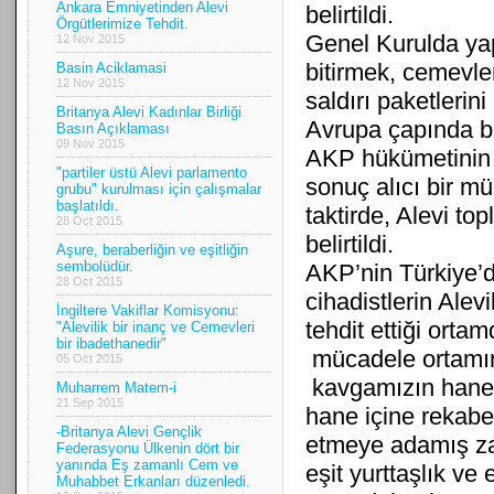
Ankara Emniyetinden Alevi
belirtildi.
Örgütlerimize Tehdit.
Genel Kurulda yap
12 Nov 2015
bitirmek, cemevle
Basin Aciklamasi
12 Nov 2015
saldırı paketlerin
Britanya Alevi Kadınlar Birliği
Avrupa çapında bi
Basın Açıklaması
09 Nov 2015
AKP hükümetinin t
"partiler üstü Alevi parlamento
sonuç alıcı bir m
grubu" kurulması için çalışmalar
başlatıldı.
taktirde, Alevi to
28 Oct 2015
belirtildi.
Aşure, beraberliğin ve eşitliğin
sembolüdür.
AKP’nin Türkiye’de
28 Oct 2015
cihadistlerin Alev
İngiltere Vakiflar Komisyonu:
tehdit ettiği orta
"Alevilik bir inanç ve Cemevleri
bir ibadethanedir"
mücadele ortamını
05 Oct 2015
kavgamızın hane i
Muharrem Matem-i
21 Sep 2015
hane içine rekabet
-Britanya Alevi Gençlik
etmeye adamış zal
Federasyonu Ülkenin dört bir
yanında Eş zamanlı Cem ve
eşit yurttaşlık ve
Muhabbet Erkanları düzenledi.