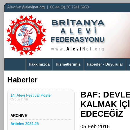
AleviNet@alevinet.org
| 00 44 (0) 20 7241 6950
Hakkımızda
Hizmetlerimiz
Haberler - Duyurular
Haberler
BAF: DEVLE
14. Alevi Festival Poster
05 Jun 2026
KALMAK İÇ
EDECEĞİZ
ARCHIVE
Articles 2024-25
05 Feb 2016