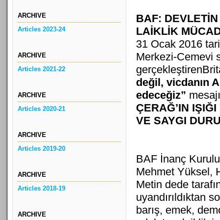
ARCHIVE
BAF: DEVLETİN
LAİKLİK MÜCA
Articles 2023-24
31 Ocak 2016 tarih
Merkezi-Cemevi s
ARCHIVE
gerçekleştirenBri
Articles 2021-22
değil, vicdanın 
edeceğiz”
mesajı
ARCHIVE
ÇERAĞ’IN IŞIĞ
Articles 2020-21
VE SAYGI DURU
ARCHIVE
Articles 2019-20
BAF İnanç Kurulu
Mehmet Yüksel, 
ARCHIVE
Metin dede tarafın
Articles 2018-19
uyandırıldıktan so
barış, emek, demok
ARCHIVE