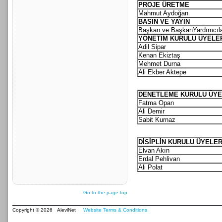
PROJE ÜRETME
Mahmut Aydoğan
BASIN VE YAYIN
Başkan ve BaşkanYardımcıla
YÖNETİM KURULU ÜYELE
Adil Sipar
Kenan Ekiztaş
Mehmet Durna
Ali Ekber Aktepe
DENETLEME KURULU ÜYE
Fatma Opan
Ali Demir
Sabit Kurnaz
DİSİPLİN KURULU ÜYELER
Elvan Akın
Erdal Pehlivan
Ali Polat
Go to the page-top
Copyright © 2026 AleviNet
Website Terms & Conditions