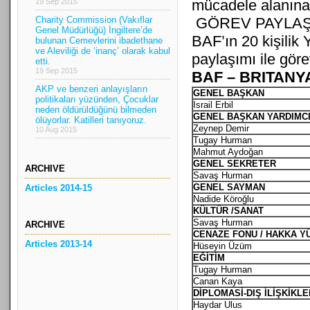
mücadele alanına t
19 Sep 2015
Charity Commission (Vakıflar
GÖREV PAYLAŞ
Genel Müdürlüğü) İngiltere’de
BAF’ın 20 kişilik
bulunan Cemevlerini ibadethane
ve Aleviliği de ‘inanç’ olarak kabul
paylaşımı ile göre
etti.
19 Sep 2015
BAF – BRITAN
AKP ve benzeri anlayışların
GENEL BAŞKAN
politikaları yüzünden, Çocuklar
Israil Erbil
neden öldürüldüğünü bilmeden
GENEL BAŞKAN YARDIMCI
ölüyorlar. Katilleri tanıyoruz.
Zeynep Demir
10 Aug 2015
Tugay Hurman
Mahmut Aydoğan
GENEL SEKRET
ARCHIVE
Savaş Hurman
GENEL SAYMAN
Articles 2014-15
Nadide Köroğlu
KÜLTÜR /SANAT
Savaş Hurman
ARCHIVE
CENAZE FONU / HAKKA Y
Articles 2013-14
Hüseyin Üzüm
EĞİTİM
Tugay Hurman
Canan Kaya
DİPLOMASİ-DIŞ İLİŞKİKL
Haydar Ulus