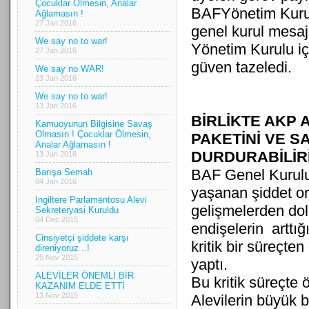
Çocuklar Ölmesin, Analar
BAFYönetim Kurulu
Ağlamasın !
27 Jan 2016
genel kurul mesajı
We say no to war!
Yönetim Kurulu iç
27 Jan 2016
güven tazeledi.
We say no WAR!
23 Jan 2016
We say no to war!
13 Jan 2016
BİRLİKTE AKP 
Kamuoyunun Bilgisine Savaş
Olmasın ! Çocuklar Ölmesin,
PAKETİNİ VE SA
Analar Ağlamasın !
DURDURABİLİR
13 Jan 2016
BAF Genel Kurulu
Barışa Semah
04 Jan 2016
yaşanan şiddet o
Ingiltere Parlamentosu Alevi
gelişmelerden do
Sekreteryasi Kuruldu
04 Dec 2015
endişelerin arttığ
Cinsiyetçi şiddete karşı
kritik bir süreçte
direniyoruz ..!
25 Nov 2015
yaptı.
ALEVİLER ÖNEMLİ BİR
Bu kritik süreçte ö
KAZANIM ELDE ETTİ
13 Nov 2015
Alevilerin büyük 