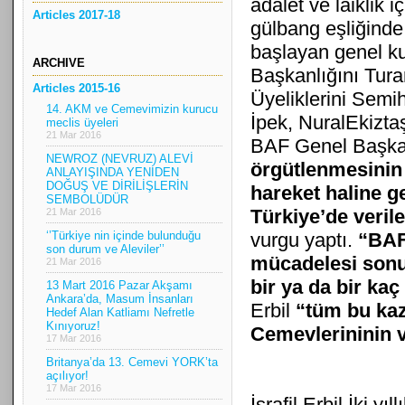
adalet ve laiklik iç
Articles 2017-18
gülbang eşliğinde
başlayan genel k
ARCHIVE
Başkanlığını Tura
Articles 2015-16
Üyeliklerini Semi
14. AKM ve Cemevimizin kurucu
İpek, NuralEkizta
meclis üyeleri
21 Mar 2016
BAF Genel Başkanı
NEWROZ (NEVRUZ) ALEVİ
örgütlenmesinin 
ANLAYIŞINDA YENİDEN
DOĞUŞ VE DİRİLİŞLERİN
hareket haline ge
SEMBOLÜDÜR
Türkiye’de veril
21 Mar 2016
‘’Türkiye nin içinde bulunduğu
vurgu yaptı.
“BAF 
son durum ve Aleviler’’
mücadelesi sonuc
21 Mar 2016
bir ya da bir ka
13 Mart 2016 Pazar Akşamı
Ankara’da, Masum İnsanları
Erbil
“tüm bu ka
Hedef Alan Katliamı Nefretle
Kınıyoruz!
Cemevlerininin v
17 Mar 2016
Britanya’da 13. Cemevi YORK’ta
açılıyor!
17 Mar 2016
İsrafil Erbil İki yı