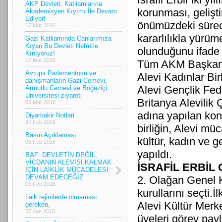
AKP Devleti, Katliamlarına
korunması, geliştir
Akademisyen Kıyımı İle Devam
Ediyor!
önümüzdeki sürec
17 Mar 2016
kararlılıkla yürü
Gazi Katliamında Canlarımıza
Kıyan Bu Devleti Nefretle
olunduğunu ifade e
Kınıyoruz!
17 Mar 2016
Tüm AKM Başkanla
Avrupa Parlementosu ve
Alevi Kadınlar Birl
danışmanların Gazi Cemevi,
Alevi Gençlik Fe
Armutlu Cemevi ve Boğaziçi
Üniversitesi ziyareti
Britanya Alevilik
05 Mar 2016
adına yapılan ko
Diyarbakir Notlari
27 Feb 2016
birliğin, Alevi mü
Basın Açıklaması
kültür, kadın ve 
05 Feb 2016
yapıldı.
BAF: DEVLETİN DEĞİL,
VİCDANIN ALEVİSİ KALMAK
İSRAFİL ERBİL
İÇİN LAİKLİK MÜCADELESİ
DEVAM EDECEĞİZ
2. Olağan Genel Ku
05 Feb 2016
kurullarını seçti.
Laik rejimlerde olmaması
Alevi Kültür Merk
gereken,
27 Jan 2016
üyeleri görev payl