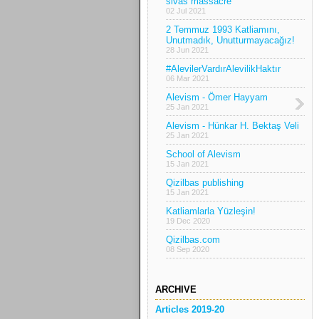
sivas massacre
02 Jul 2021
2 Temmuz 1993 Katliamını,
Unutmadık, Unutturmayacağız!
28 Jun 2021
#AlevilerVardırAlevilikHaktır
06 Mar 2021
Alevism - Ömer Hayyam
25 Jan 2021
Alevism - Hünkar H. Bektaş Veli
25 Jan 2021
School of Alevism
15 Jan 2021
Qizilbas publishing
15 Jan 2021
Katliamlarla Yüzleşin!
19 Dec 2020
Qizilbas.com
08 Sep 2020
ARCHIVE
Articles 2019-20