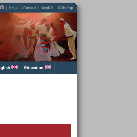
|
İletişim / Contact
|
Kayıt Ol
|
Giriş Yap
glish
Education