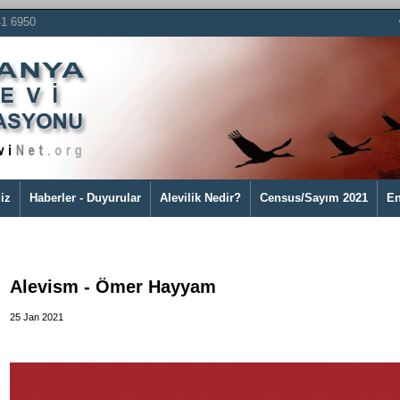
41 6950
iz
Haberler - Duyurular
Alevilik Nedir?
Census/Sayım 2021
En
Alevism - Ömer Hayyam
25 Jan 2021