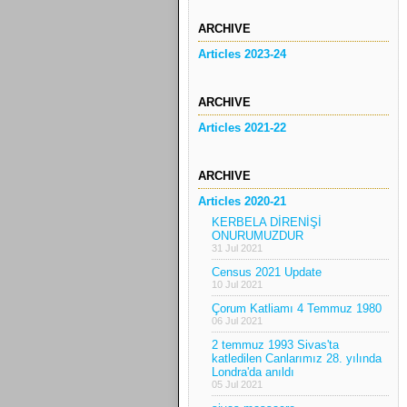
ARCHIVE
Articles 2023-24
ARCHIVE
Articles 2021-22
ARCHIVE
Articles 2020-21
KERBELA DİRENİŞİ
ONURUMUZDUR
31 Jul 2021
Census 2021 Update
10 Jul 2021
Çorum Katliamı 4 Temmuz 1980
06 Jul 2021
2 temmuz 1993 Sivas'ta
katledilen Canlarımız 28. yılında
Londra'da anıldı
05 Jul 2021