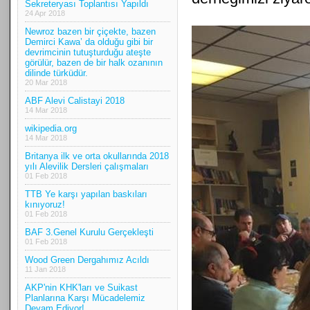
Sekreteryası Toplantısı Yapıldı
24 Apr 2018
Newroz bazen bir çiçekte, bazen
Demirci Kawa’ da olduğu gibi bir
devrimcinin tutuşturduğu ateşte
görülür, bazen de bir halk ozanının
dilinde türküdür.
20 Mar 2018
ABF Alevi Calistayi 2018
14 Mar 2018
wikipedia.org
14 Mar 2018
Britanya ilk ve orta okullarında 2018
yılı Alevilik Dersleri çalışmaları
01 Feb 2018
TTB Ye karşı yapılan baskıları
kınıyoruz!
01 Feb 2018
BAF 3.Genel Kurulu Gerçekleşti
01 Feb 2018
Wood Green Dergahımız Acıldı
11 Jan 2018
AKP'nin KHK'ları ve Suikast
Planlarına Karşı Mücadelemiz
Devam Ediyor!