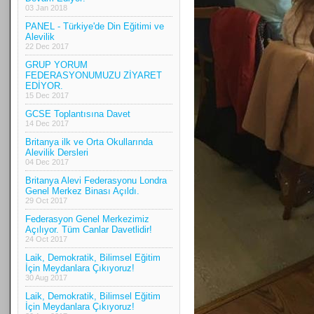
03 Jan 2018
PANEL - Türkiye'de Din Eğitimi ve
Alevilik
22 Dec 2017
GRUP YORUM
FEDERASYONUMUZU ZİYARET
EDİYOR.
15 Dec 2017
GCSE Toplantısına Davet
14 Dec 2017
Britanya ilk ve Orta Okullarında
Alevilik Dersleri
04 Dec 2017
Britanya Alevi Federasyonu Londra
Genel Merkez Binası Açıldı.
29 Oct 2017
Federasyon Genel Merkezimiz
Açılıyor. Tüm Canlar Davetlidir!
24 Oct 2017
Laik, Demokratik, Bilimsel Eğitim
İçin Meydanlara Çıkıyoruz!
30 Aug 2017
Laik, Demokratik, Bilimsel Eğitim
İçin Meydanlara Çıkıyoruz!