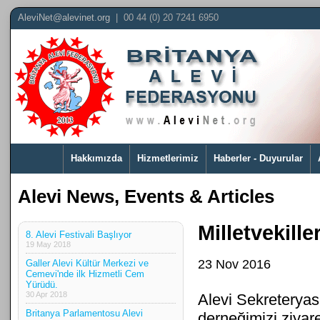
AleviNet@alevinet.org
| 00 44 (0) 20 7241 6950
Hakkımızda
Hizmetlerimiz
Haberler - Duyurular
Alevi News, Events & Articles
Milletvekill
8. Alevi Festivali Başlıyor
19 May 2018
23 Nov 2016
Galler Alevi Kültür Merkezi ve
Cemevi'nde ilk Hizmetli Cem
Yürüdü.
30 Apr 2018
Alevi Sekreteryası
Britanya Parlamentosu Alevi
derneğimizi ziyar