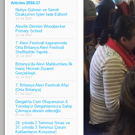
Articles 2016-17
Nuriye Gülmen ve Semih
Özakça'nın İşleri İade Edilsin!
13 Jul 2017
Alevilik Dersleri Woodpecker
Primary School
12 Jul 2017
7. Alevi Festivali kapsamında
Orta Britanya Alevi Festivali
Sheffied'de Yapıldı...
10 Jul 2017
Britanya’da Alevi Mahkumlara İlk
İnanç Hizmeti Ziyareti
Gerçekleşti.
10 Jul 2017
7. Britanya Alevi Festivali Afişi
(Orta Britanya)
07 Jul 2017
Dergah'ta Cem Oluşumuzun 4.
Yılındayız Dergahlarımıza Sahip
Çıkmaya devam edeceğiz
07 Jul 2017
24. yılında 2 Temmuz Sivas ve
37. yılında 3 Temmuz Çorum
Katliamlarını Kınıyoruz!