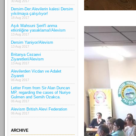
30 Aug 2017
Dersim-Der:Alevilerin kalesi Dersim
yıkılmaya çalışılıyor!
18 Aug 2017
Aşık Mahsuni Şerif'i anma
etkinliğine yasaklama!/Alevism
13 Aug 2017
Dersim Yaniyor/Alevism
13 Aug 2017
Britanya Cezaevi
Ziyaretleri/Alevism
13 Aug 2017
Alevilerden Vicdan ve Adalet
Ziyareti
06 Aug 2017
Letter From from Sir Alan Duncan
MP, regarding the cases of Nuriye
Gulmen and Semih Ozakca.
06 Aug 2017
Alevism British Alevi Federation
06 Aug 2017
ARCHIVE