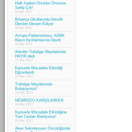
Halk İradesi Onurdur Onuruna
Sahip Çık!
20 Apr 2017
Britanya Okullarında Alevilik
Dersleri Devam Ediyor
20 Apr 2017
Avrupa Parlamentosu, AABK
Basın Açıklamasına Davet
20 Apr 2017
Aleviler Trafalgar Meydaninda
HAYIR dedi
27 Mar 2017
Kanserle Mücadele Etkinliği
Dğzenlendi
24 Mar 2017
Trafalgar Meydanında
Buluşuyoruz!
16 Mar 2017
NEWROZ'U KARŞILARKEN
16 Mar 2017
Kanserle Mücadele Etkinliğine
Tüm Canları Bekliyoruz!
15 Mar 2017
Alevi Sekreteryası Öncülüğünde