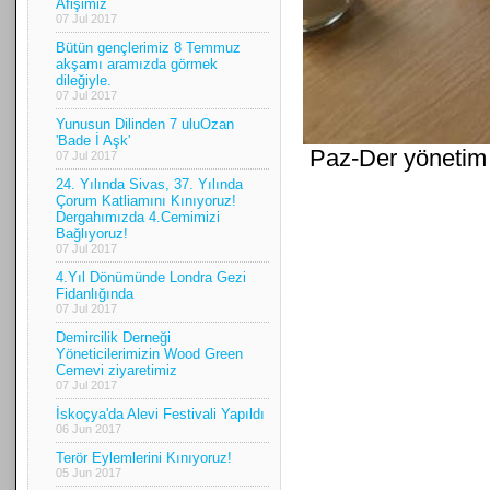
Afişimiz
07 Jul 2017
Bütün gençlerimiz 8 Temmuz
akşamı aramızda görmek
dileğiyle.
07 Jul 2017
Yunusun Dilinden 7 uluOzan
'Bade İ Aşk'
Paz-Der yönetim k
07 Jul 2017
24. Yılında Sivas, 37. Yılında
Çorum Katliamını Kınıyoruz!
Dergahımızda 4.Cemimizi
Bağlıyoruz!
07 Jul 2017
4.Yıl Dönümünde Londra Gezi
Fidanlığında
07 Jul 2017
Demircilik Derneği
Yöneticilerimizin Wood Green
Cemevi ziyaretimiz
07 Jul 2017
İskoçya'da Alevi Festivali Yapıldı
06 Jun 2017
Terör Eylemlerini Kınıyoruz!
05 Jun 2017