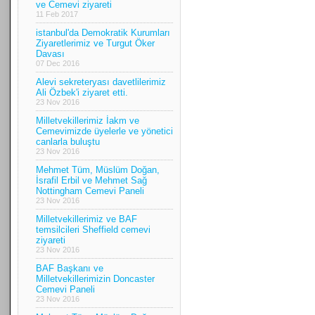
ve Cemevi ziyareti
11 Feb 2017
istanbul'da Demokratik Kurumları
Ziyaretlerimiz ve Turgut Öker
Davası
07 Dec 2016
Alevi sekreteryası davetlilerimiz
Ali Özbek'i ziyaret etti.
23 Nov 2016
Milletvekillerimiz İakm ve
Cemevimizde üyelerle ve yönetici
canlarla buluştu
23 Nov 2016
Mehmet Tüm, Müslüm Doğan,
İsrafil Erbil ve Mehmet Sağ
Nottingham Cemevi Paneli
23 Nov 2016
Milletvekillerimiz ve BAF
temsilcileri Sheffield cemevi
ziyareti
23 Nov 2016
BAF Başkanı ve
Milletvekillerimizin Doncaster
Cemevi Paneli
23 Nov 2016