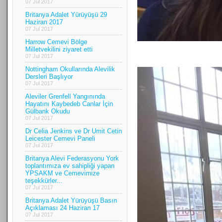
07 Jul 2017
Britanya Adalet Yürüyüşü 29
Haziran 2017
07 Jul 2017
Harrow Cemevi Bölge
Milletvekilini ziyaret etti
07 Jul 2017
Nottingham Okullarında Alevilik
Dersleri Başlıyor
07 Jul 2017
Aleviler Grenfell Yangınında
Hayatını Kaybedeb Canlar İçin
Gülbank Okudu
07 Jul 2017
Dr Celia Jenkins ve Dr Umit Cetin
Leicester Cemevi Paneli
07 Jul 2017
Britanya Alevi Federasyonu York
toplantımıza ev sahipliği yapan
YPSAKM ve Cemevimize
teşekkürler...
07 Jul 2017
Britanya Adalet Yürüyüşü Basın
Açıklaması 24 Haziran 17
07 Jul 2017