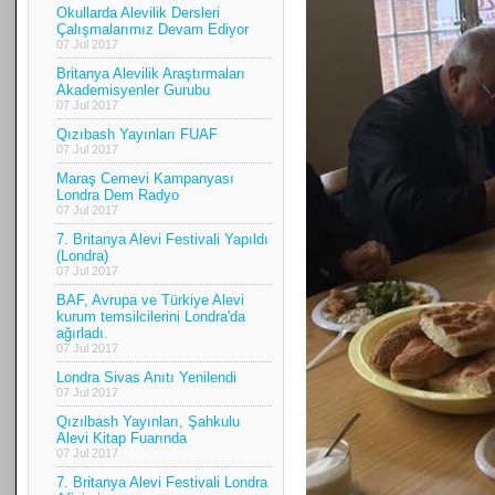
Okullarda Alevilik Dersleri
Çalışmalarımız Devam Ediyor
07 Jul 2017
Britanya Alevilik Araştırmaları
Akademisyenler Gurubu
07 Jul 2017
Qızıbash Yayınları FUAF
07 Jul 2017
Maraş Cemevi Kampanyası
Londra Dem Radyo
07 Jul 2017
7. Britanya Alevi Festivali Yapıldı
(Londra)
07 Jul 2017
BAF, Avrupa ve Türkiye Alevi
kurum temsilcilerini Londra'da
ağırladı.
07 Jul 2017
Londra Sivas Anıtı Yenilendi
07 Jul 2017
Qızılbash Yayınları, Şahkulu
Alevi Kitap Fuarında
07 Jul 2017
7. Britanya Alevi Festivali Londra