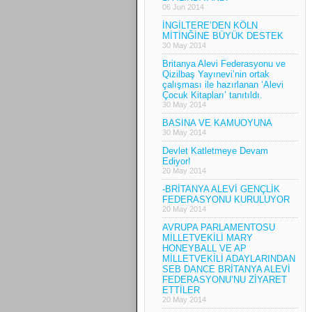
06 Jun 2014
İNGİLTERE’DEN KÖLN
MİTİNĞİNE BÜYÜK DESTEK
30 May 2014
Britanya Alevi Federasyonu ve
Qizilbaş Yayınevi’nin ortak
çalışması ile hazırlanan ‘Alevi
Çocuk Kitapları’ tanıtıldı.
30 May 2014
BASINA VE KAMUOYUNA
30 May 2014
Devlet Katletmeye Devam
Ediyor!
20 May 2014
-BRİTANYA ALEVİ GENÇLİK
FEDERASYONU KURULUYOR
20 May 2014
AVRUPA PARLAMENTOSU
MİLLETVEKİLİ MARY
HONEYBALL VE AP
MİLLETVEKİLİ ADAYLARINDAN
SEB DANCE BRİTANYA ALEVİ
FEDERASYONU’NU ZİYARET
ETTİLER
20 May 2014