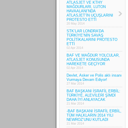
ATLASJET VE KTHY
MAĞDURLARI, LUTON
HAVAALANI’NDA
ATLASJET’İN UÇUŞLARINI
PROTESTO ETTİ
20 May 2014
STK’LAR LONDRA’DA
TÜRKİYE’NİN SAVAŞ
POLİTİKALARINI PROTESTO
ETTİ
02 Apr 2014
BAF VE MAĞDUR YOLCULAR,
ATLASJET KONUSUNDA
HAREKETE GEÇİYOR
02 Apr 2014
Devlet, Asker ve Polis aklı insanı
Vurmaya Devam Ediyor!
27 Mar 2014
BAF BAŞKANI İSRAFİL ERBİL:
TÜRKİYE, ALEVİLERİ ŞİMDİ
DAHA İYİ ANLAYACAK
21 Mar 2014
-BAF BAŞKANI İSRAFİL ERBİL,
TÜM HALKLARIN 2014 YILI
NEWROZ’UNU KUTLADI
21 Mar 2014