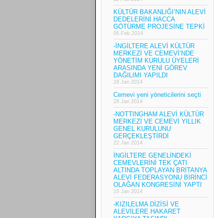
KÜLTÜR BAKANLIĞI’NIN ALEVİ
DEDELERİNİ HACCA
GÖTÜRME PROJESİNE TEPKİ
05 Feb 2014
-İNGİLTERE ALEVİ KÜLTÜR
MERKEZİ VE CEMEVİ’NDE
YÖNETİM KURULU ÜYELERİ
ARASINDA YENİ GÖREV
DAĞILIMI YAPILDI
28 Jan 2014
Cemevi yeni yöneticilerini seçti
28 Jan 2014
-NOTTINGHAM ALEVİ KÜLTÜR
MERKEZİ VE CEMEVİ YILLIK
GENEL KURULUNU
GERÇEKLEŞTİRDİ
22 Jan 2014
İNGİLTERE GENELİNDEKİ
CEMEVLERİNİ TEK ÇATI
ALTINDA TOPLAYAN BRİTANYA
ALEVİ FEDERASYONU BİRİNCİ
OLAĞAN KONGRESİNİ YAPTI
15 Jan 2014
-KIZILELMA DİZİSİ VE
ALEVİLERE HAKARET