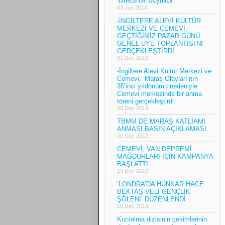
YARGIYA TAŞINDI
03 Jan 2014
-İNGİLTERE ALEVİ KÜLTÜR
MERKEZİ VE CEMEVİ,
GEÇTİĞİMİZ PAZAR GÜNÜ
GENEL ÜYE TOPLANTISI'NI
GERÇEKLEŞTİRDİ
31 Dec 2013
-İngiltere Alevi Kültür Merkezi ve
Cemevi, ‘Maraş Olayları’nın
35’inci yıldönümü nedeniyle
Cemevi merkezinde bir anma
töreni gerçekleştirdi.
30 Dec 2013
TBMM DE MARAŞ KATLİAMI
ANMASI BASIN AÇIKLAMASI
20 Dec 2013
CEMEVİ, VAN DEPREMİ
MAĞDURLARI İÇİN KAMPANYA
BAŞLATTI
19 Dec 2013
‘LONDRA’DA HÜNKAR HACE
BEKTAŞ VELİ GENÇLİK
ŞÖLENİ’ DÜZENLENDİ
18 Dec 2013
Kızılelma dizisinin çekimlerinin