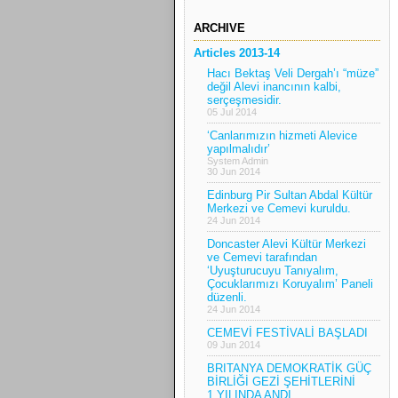
ARCHIVE
Articles 2013-14
Hacı Bektaş Veli Dergah’ı “müze”
değil Alevi inancının kalbi,
serçeşmesidir.
05 Jul 2014
‘Canlarımızın hizmeti Alevice
yapılmalıdır’
System Admin
30 Jun 2014
Edinburg Pir Sultan Abdal Kültür
Merkezi ve Cemevi kuruldu.
24 Jun 2014
Doncaster Alevi Kültür Merkezi
ve Cemevi tarafından
‘Uyuşturucuyu Tanıyalım,
Çocuklarımızı Koruyalım’ Paneli
düzenli.
24 Jun 2014
CEMEVİ FESTİVALİ BAŞLADI
09 Jun 2014
BRITANYA DEMOKRATİK GÜÇ
BİRLİĞİ GEZİ ŞEHİTLERİNİ
1.YILINDA ANDI