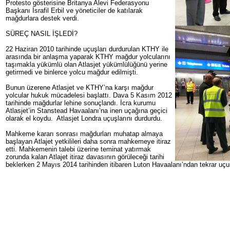
Protesto gösterisine Britanya Alevi Federasyonu
Başkanı İsrafil Erbil
ve yöneticiler de katılarak
mağdurlara destek verdi.
SÜREÇ NASIL İŞLEDİ?
22 Haziran 2010 tarihinde uçuşları durdurulan KTHY ile
arasında bir anlaşma yaparak KTHY mağdur yolcularını
taşımakla yükümlü olan Atlasjet yükümlülüğünü yerine
getirmedi ve binlerce yolcu mağdur edilmişti.
Bunun üzerene Atlasjet ve KTHY’na karşı mağdur
yolcular hukuk mücadelesi başlattı. Dava 5 Kasım 2012
tarihinde mağdurlar lehine sonuçlandı. İcra kurumu
Atlasjet’in Stanstead Havaalanı’na inen uçağına geçici
olarak el koydu. Atlasjet Londra uçuşlarını durdurdu.
Mahkeme kararı sonrası mağdurları muhatap almaya
başlayan Atlajet yetkilileri daha sonra mahkemeye itiraz
etti. Mahkemenin talebi üzerine teminat yatırmak
zorunda kalan Atlajet itiraz davasının görüleceği tarihi
beklerken 2 Mayıs 2014 tarihinden itibaren Luton Havaalanı’ndan tekrar uçu