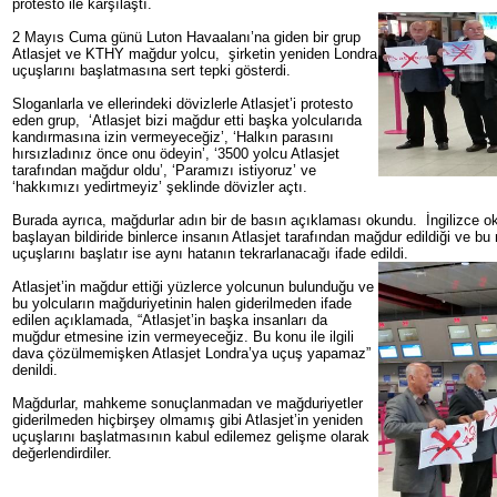
protesto ile karşılaştı.
2 Mayıs Cuma günü Luton Havaalanı’na giden bir grup
Atlasjet ve KTHY mağdur yolcu, şirketin yeniden Londra
uçuşlarını başlatmasına sert tepki gösterdi.
Sloganlarla ve ellerindeki dövizlerle Atlasjet’i protesto
eden grup, ‘Atlasjet bizi mağdur etti başka yolcularıda
kandırmasına izin vermeyeceğiz’, ‘Halkın parasını
hırsızladınız önce onu ödeyin’, ‘3500 yolcu Atlasjet
tarafından mağdur oldu’, ‘Paramızı istiyoruz’ ve
‘hakkımızı yedirtmeyiz’ şeklinde dövizler açtı.
Burada ayrıca, mağdurlar adın bir de basın açıklaması okundu. İngilizce oku
başlayan bildiride binlerce insanın Atlasjet tarafından mağdur edildiği ve bu
uçuşlarını başlatır ise aynı hatanın tekrarlanacağı ifade edildi.
Atlasjet’in mağdur ettiği yüzlerce yolcunun bulunduğu ve
bu yolcuların mağduriyetinin halen giderilmeden ifade
edilen açıklamada, “Atlasjet’in başka insanları da
muğdur etmesine izin vermeyeceğiz. Bu konu ile ilgili
dava çözülmemişken Atlasjet Londra’ya uçuş yapamaz”
denildi.
Mağdurlar, mahkeme sonuçlanmadan ve mağduriyetler
giderilmeden hiçbirşey olmamış gibi Atlasjet’in yeniden
uçuşlarını başlatmasının kabul edilemez gelişme olarak
değerlendirdiler.