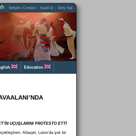
|
İletişim / Contact
|
Kayıt Ol
|
Giriş Yap
glish
Education
AVAALANI’NDA
T’İN UÇUŞLARINI PROTESTO ETTİ
çekleştiren Atlasjet, Luton’da şok bir