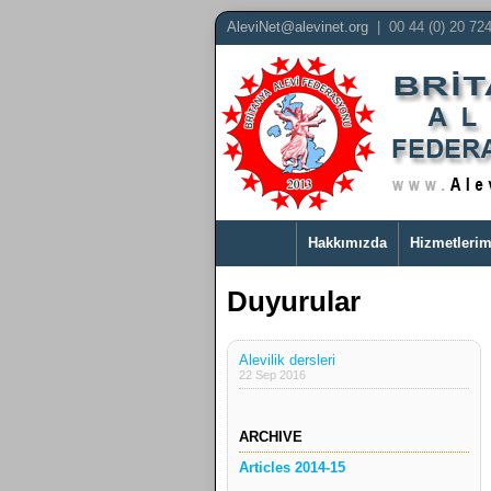
AleviNet@alevinet.org
| 00 44 (0) 20 72
Hakkımızda
Hizmetlerim
Duyurular
Alevilik dersleri
22 Sep 2016
ARCHIVE
Articles 2014-15