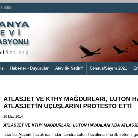
41 6950
iz
Haberler - Duyurular
Alevilik Nedir?
Census/Sayım 2021
En
ATLASJET VE KTHY MAĞDURLARI, LUTON H
ATLASJET’İN UÇUŞLARINI PROTESTO ETTİ
20 May 2014
ATLASJET VE KTHY MAĞDURLARI, LUTON HAVAALANI’NDA ATLASJE
İstanbul Atatürk Havalimanı’ndan Londra Luton Havalimanı’na ilk seferini ger