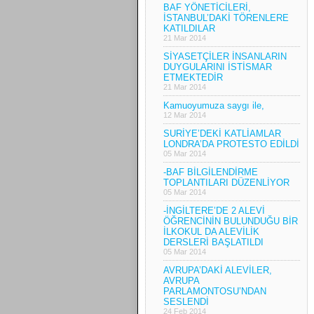
BAF YÖNETİCİLERİ,
İSTANBUL’DAKİ TÖRENLERE
KATILDILAR
21 Mar 2014
SİYASETÇİLER İNSANLARIN
DUYGULARINI İSTİSMAR
ETMEKTEDİR
21 Mar 2014
Kamuoyumuza saygı ile,
12 Mar 2014
SURİYE’DEKİ KATLİAMLAR
LONDRA’DA PROTESTO EDİLDİ
05 Mar 2014
-BAF BİLGİLENDİRME
TOPLANTILARI DÜZENLİYOR
05 Mar 2014
-İNGİLTERE’DE 2 ALEVİ
ÖĞRENCİNİN BULUNDUĞU BİR
İLKOKUL DA ALEVİLİK
DERSLERİ BAŞLATILDI
05 Mar 2014
AVRUPA’DAKİ ALEVİLER,
AVRUPA
PARLAMONTOSU’NDAN
SESLENDİ
24 Feb 2014