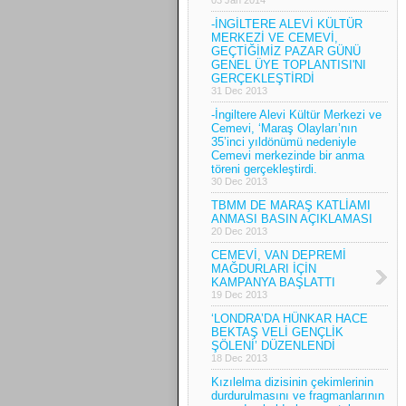
-İNGİLTERE ALEVİ KÜLTÜR
MERKEZİ VE CEMEVİ,
GEÇTİĞİMİZ PAZAR GÜNÜ
GENEL ÜYE TOPLANTISI'NI
GERÇEKLEŞTİRDİ
31 Dec 2013
-İngiltere Alevi Kültür Merkezi ve
Cemevi, ‘Maraş Olayları’nın
35’inci yıldönümü nedeniyle
Cemevi merkezinde bir anma
töreni gerçekleştirdi.
30 Dec 2013
TBMM DE MARAŞ KATLİAMI
ANMASI BASIN AÇIKLAMASI
20 Dec 2013
CEMEVİ, VAN DEPREMİ
MAĞDURLARI İÇİN
KAMPANYA BAŞLATTI
19 Dec 2013
‘LONDRA’DA HÜNKAR HACE
BEKTAŞ VELİ GENÇLİK
ŞÖLENİ’ DÜZENLENDİ
18 Dec 2013
Kızılelma dizisinin çekimlerinin
durdurulmasını ve fragmanlarının