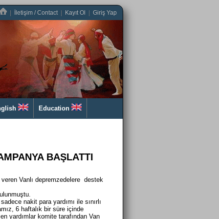
|
İletişim / Contact
|
Kayıt Ol
|
Giriş Yap
glish
Education
KAMPANYA BAŞLATTI
si veren Vanlı depremzedelere destek
bulunmuştu.
adece nakit para yardımı ile sınırlı
ız, 6 haftalık bir süre içinde
n yardımlar komite tarafından Van