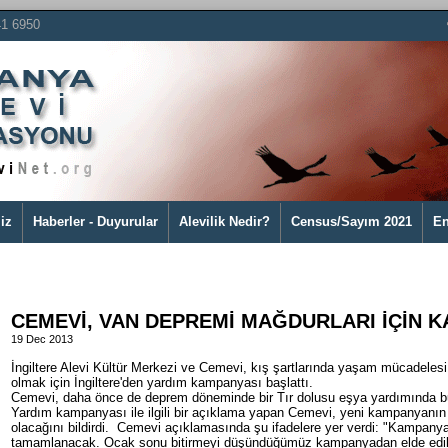
41 6950
iz
Haberler - Duyurular
Alevilik Nedir?
Census/Sayım 2021
En
CEMEVİ, VAN DEPREMİ MAĞDURLARI İÇİN 
19 Dec 2013
İngiltere Alevi Kültür Merkezi ve Cemevi, kış şartlarında yaşam mücadele
olmak için İngiltere'den yardım kampanyası başlattı.
Cemevi, daha önce de deprem döneminde bir Tır dolusu eşya yardımında 
Yardım kampanyası ile ilgili bir açıklama yapan Cemevi, yeni kampanyanın s
olacağını bildirdi. Cemevi açıklamasında şu ifadelere yer verdi: "Kampanyam
tamamlanacak. Ocak sonu bitirmeyi düşündüğümüz kampanyadan elde edile