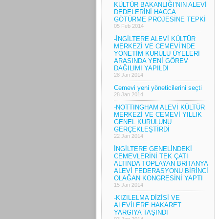
KÜLTÜR BAKANLIĞI’NIN ALEVİ
DEDELERİNİ HACCA
GÖTÜRME PROJESİNE TEPKİ
05 Feb 2014
-İNGİLTERE ALEVİ KÜLTÜR
MERKEZİ VE CEMEVİ’NDE
YÖNETİM KURULU ÜYELERİ
ARASINDA YENİ GÖREV
DAĞILIMI YAPILDI
28 Jan 2014
Cemevi yeni yöneticilerini seçti
28 Jan 2014
-NOTTINGHAM ALEVİ KÜLTÜR
MERKEZİ VE CEMEVİ YILLIK
GENEL KURULUNU
GERÇEKLEŞTİRDİ
22 Jan 2014
İNGİLTERE GENELİNDEKİ
CEMEVLERİNİ TEK ÇATI
ALTINDA TOPLAYAN BRİTANYA
ALEVİ FEDERASYONU BİRİNCİ
OLAĞAN KONGRESİNİ YAPTI
15 Jan 2014
-KIZILELMA DİZİSİ VE
ALEVİLERE HAKARET
YARGIYA TAŞINDI
03 Jan 2014