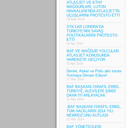
ATLASJET VE KTHY
MAĞDURLARI, LUTON
HAVAALANI’NDA ATLASJET’İN
UÇUŞLARINI PROTESTO ETTİ
20 May 2014
STK’LAR LONDRA’DA
TÜRKİYE’NİN SAVAŞ
POLİTİKALARINI PROTESTO
ETTİ
02 Apr 2014
BAF VE MAĞDUR YOLCULAR,
ATLASJET KONUSUNDA
HAREKETE GEÇİYOR
02 Apr 2014
Devlet, Asker ve Polis aklı insanı
Vurmaya Devam Ediyor!
27 Mar 2014
BAF BAŞKANI İSRAFİL ERBİL:
TÜRKİYE, ALEVİLERİ ŞİMDİ
DAHA İYİ ANLAYACAK
21 Mar 2014
-BAF BAŞKANI İSRAFİL ERBİL,
TÜM HALKLARIN 2014 YILI
NEWROZ’UNU KUTLADI
21 Mar 2014
BAF YÖNETİCİLERİ,