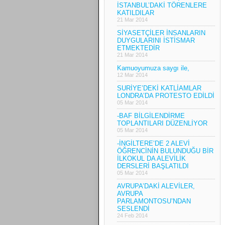
İSTANBUL’DAKİ TÖRENLERE
KATILDILAR
21 Mar 2014
SİYASETÇİLER İNSANLARIN
DUYGULARINI İSTİSMAR
ETMEKTEDİR
21 Mar 2014
Kamuoyumuza saygı ile,
12 Mar 2014
SURİYE’DEKİ KATLİAMLAR
LONDRA’DA PROTESTO EDİLDİ
05 Mar 2014
-BAF BİLGİLENDİRME
TOPLANTILARI DÜZENLİYOR
05 Mar 2014
-İNGİLTERE’DE 2 ALEVİ
ÖĞRENCİNİN BULUNDUĞU BİR
İLKOKUL DA ALEVİLİK
DERSLERİ BAŞLATILDI
05 Mar 2014
AVRUPA’DAKİ ALEVİLER,
AVRUPA
PARLAMONTOSU’NDAN
SESLENDİ
24 Feb 2014