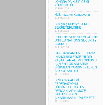
LONDRA’DA HIZIR CEMİ
YÜRÜTÜLDÜ
17 Feb 2014
Halkımıza ve Kamuoyuna
17 Feb 2014
Birleşmiş Milletler GENEL
SEKRETERLİĞİNE
17 Feb 2014
FOR THE ATTENTION OF THE
UNITED NATIONS SECURITY
COUNCIL
17 Feb 2014
BAF BAŞKANI ERBİL: HIZIR
İNANCI BİNLERCE YILDIR
YAŞATILAN ALEVİ TOPLUMU
İÇİN EN ZOR ANLARDA
SIĞINILAN YARDIM İSTENEN
BİR KUTSALDIR
11 Feb 2014
BRİTANYA ALEVİ
FEDERASYONU,
HÜKÜMETTEN ALEVİ
DERGAHLARIN MÜZE
STATÜSÜNDEN
ÇIKARILMASINI TALEP ETTİ
11 Feb 2014