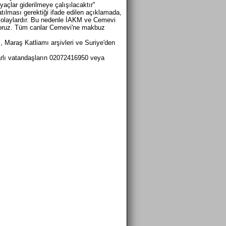
iyaçlar giderilmeye çalışılacaktır"
tılması gerektiği ifade edilen açıklamada,
n olaylardır. Bu nedenle İAKM ve Cemevi
yoruz. Tüm canlar Cemevi'ne makbuz
araş Katliamı arşivleri ve Suriye'den
lı vatandaşların 02072416950 veya