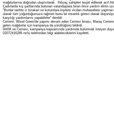
mağdurlarına doğrudan ulaştırılarak. İhtiyaç sahipleri tespit edilerek acil iht
Çadırlarda kış şartlarında bulunan vatandaşlara biran önce yardım elinin uza
"Bunlar tarihte iz bırakan ve kurumlara kişilere vicdan muhasebesi yaptıra
olarak tüm yoğunluğumuza rağmen bunu bir insanlık görevi olarak düşünü
karşılığı yardımlarını yapabilirler" denildi.
Cemevi, Wood Green'de yapımı devam eden Cemevi binası, Maraş Cemevi, M
gelen mağdurlar için kampanya da yürüttüğünü bildirdi.
İAKM ve Cemevi, kampanya kapsamında yardımda bulunmak isteyen duyar
02072416285 no'lu telefondan bilgi alabileceklerini kaydetti.