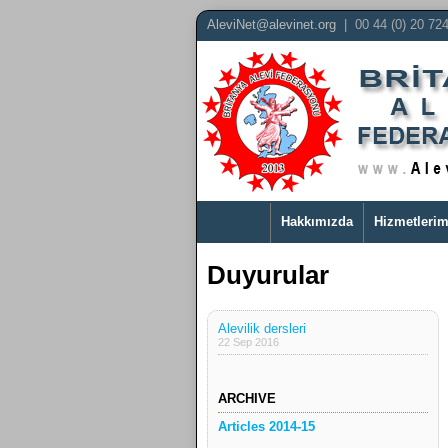
AleviNet@alevinet.org
| 00 44 (0) 20 72
Hakkımızda
Hizmetlerim
Duyurular
Alevilik dersleri
22 Sep 2016
ARCHIVE
Articles 2014-15