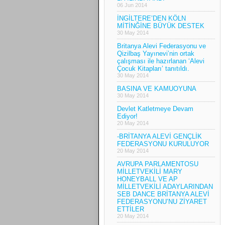
06 Jun 2014
İNGİLTERE’DEN KÖLN
MİTİNĞİNE BÜYÜK DESTEK
30 May 2014
Britanya Alevi Federasyonu ve
Qizilbaş Yayınevi’nin ortak
çalışması ile hazırlanan ‘Alevi
Çocuk Kitapları’ tanıtıldı.
30 May 2014
BASINA VE KAMUOYUNA
30 May 2014
Devlet Katletmeye Devam
Ediyor!
20 May 2014
-BRİTANYA ALEVİ GENÇLİK
FEDERASYONU KURULUYOR
20 May 2014
AVRUPA PARLAMENTOSU
MİLLETVEKİLİ MARY
HONEYBALL VE AP
MİLLETVEKİLİ ADAYLARINDAN
SEB DANCE BRİTANYA ALEVİ
FEDERASYONU’NU ZİYARET
ETTİLER
20 May 2014