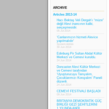
ARCHIVE
Articles 2013-14
Hacı Bektaş Veli Dergah’ı “müze”
değil Alevi inancının kalbi,
serçeşmesidir.
05 Jul 2014
‘Canlarımızın hizmeti Alevice
yapılmalıdır’
System Admin
30 Jun 2014
Edinburg Pir Sultan Abdal Kültür
Merkezi ve Cemevi kuruldu.
24 Jun 2014
Doncaster Alevi Kültür Merkezi
ve Cemevi tarafından
‘Uyuşturucuyu Tanıyalım,
Çocuklarımızı Koruyalım’ Paneli
düzenli.
24 Jun 2014
CEMEVİ FESTİVALİ BAŞLADI
09 Jun 2014
BRITANYA DEMOKRATİK GÜÇ
BİRLİĞİ GEZİ ŞEHİTLERİNİ
1.YILINDA ANDI