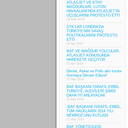
ATLASJET VE KTHY
MAĞDURLARI, LUTON
HAVAALANI’NDA ATLASJET’İN
UÇUŞLARINI PROTESTO ETTİ
20 May 2014
STK’LAR LONDRA’DA
TÜRKİYE’NİN SAVAŞ
POLİTİKALARINI PROTESTO
ETTİ
02 Apr 2014
BAF VE MAĞDUR YOLCULAR,
ATLASJET KONUSUNDA
HAREKETE GEÇİYOR
02 Apr 2014
Devlet, Asker ve Polis aklı insanı
Vurmaya Devam Ediyor!
27 Mar 2014
BAF BAŞKANI İSRAFİL ERBİL:
TÜRKİYE, ALEVİLERİ ŞİMDİ
DAHA İYİ ANLAYACAK
21 Mar 2014
-BAF BAŞKANI İSRAFİL ERBİL,
TÜM HALKLARIN 2014 YILI
NEWROZ’UNU KUTLADI
21 Mar 2014
BAF YÖNETİCİLERİ,