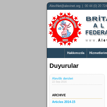
AleviNet@alevinet.org
| 00 44 (0) 20 72
Hakkımızda
Hizmetlerim
Duyurular
Alevilik dersleri
22 Sep 2016
ARCHIVE
Articles 2014-15