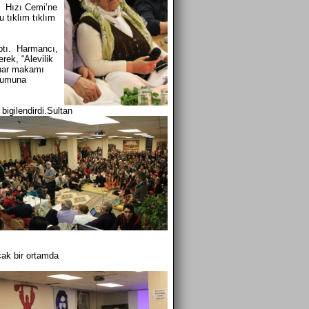
 Hızı Cemi’ne
u tıklım tıklım
ptı. Harmancı,
rek, “Alevilik
onar makamı
urumuna
bigilendirdi.Sultan
cak bir ortamda