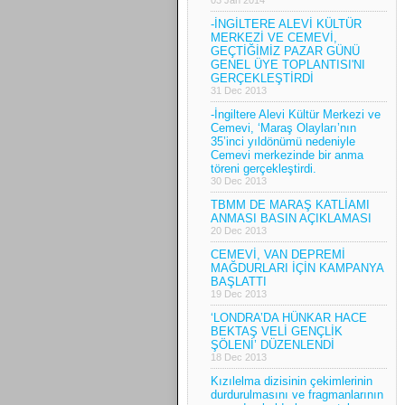
-İNGİLTERE ALEVİ KÜLTÜR
MERKEZİ VE CEMEVİ,
GEÇTİĞİMİZ PAZAR GÜNÜ
GENEL ÜYE TOPLANTISI'NI
GERÇEKLEŞTİRDİ
31 Dec 2013
-İngiltere Alevi Kültür Merkezi ve
Cemevi, ‘Maraş Olayları’nın
35’inci yıldönümü nedeniyle
Cemevi merkezinde bir anma
töreni gerçekleştirdi.
30 Dec 2013
TBMM DE MARAŞ KATLİAMI
ANMASI BASIN AÇIKLAMASI
20 Dec 2013
CEMEVİ, VAN DEPREMİ
MAĞDURLARI İÇİN KAMPANYA
BAŞLATTI
19 Dec 2013
‘LONDRA’DA HÜNKAR HACE
BEKTAŞ VELİ GENÇLİK
ŞÖLENİ’ DÜZENLENDİ
18 Dec 2013
Kızılelma dizisinin çekimlerinin
durdurulmasını ve fragmanlarının