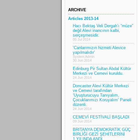
ARCHIVE
Articles 2013-14
Hacı Bektaş Veli Dergah’ı “müze”
değil Alevi inancının kalbi,
serçeşmesidir.
05 Jul 2014
‘Canlarımızın hizmeti Alevice
yapılmalıdır’
System Admin
30 Jun 2014
Edinburg Pir Sultan Abdal Kültür
Merkezi ve Cemevi kuruldu.
24 Jun 2014
Doncaster Alevi Kültür Merkezi
ve Cemevi tarafından
‘Uyuşturucuyu Tanıyalım,
Çocuklarımızı Koruyalım’ Paneli
düzenli.
24 Jun 2014
CEMEVİ FESTİVALİ BAŞLADI
09 Jun 2014
BRITANYA DEMOKRATİK GÜÇ
BİRLİĞİ GEZİ ŞEHİTLERİNİ
1.YILINDA ANDI