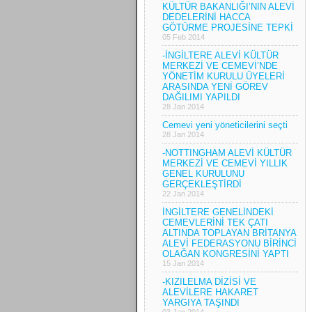
KÜLTÜR BAKANLIĞI’NIN ALEVİ
DEDELERİNİ HACCA
GÖTÜRME PROJESİNE TEPKİ
05 Feb 2014
-İNGİLTERE ALEVİ KÜLTÜR
MERKEZİ VE CEMEVİ’NDE
YÖNETİM KURULU ÜYELERİ
ARASINDA YENİ GÖREV
DAĞILIMI YAPILDI
28 Jan 2014
Cemevi yeni yöneticilerini seçti
28 Jan 2014
-NOTTINGHAM ALEVİ KÜLTÜR
MERKEZİ VE CEMEVİ YILLIK
GENEL KURULUNU
GERÇEKLEŞTİRDİ
22 Jan 2014
İNGİLTERE GENELİNDEKİ
CEMEVLERİNİ TEK ÇATI
ALTINDA TOPLAYAN BRİTANYA
ALEVİ FEDERASYONU BİRİNCİ
OLAĞAN KONGRESİNİ YAPTI
15 Jan 2014
-KIZILELMA DİZİSİ VE
ALEVİLERE HAKARET
YARGIYA TAŞINDI
03 Jan 2014