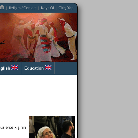
|
İletişim / Contact
|
Kayıt Ol
|
Giriş Yap
glish
Education
üzlerce kişinin