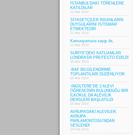
İSTANBUL’DAKİ TÖRENLERE
KATILDILAR
21 Mar 2014
SİYASETÇİLER İNSANLARIN
DUYGULARINI İSTİSMAR
ETMEKTEDİR
21 Mar 2014
Kamuoyumuza saygı ile,
12 Mar 2014
SURİYE’DEKİ KATLİAMLAR
LONDRA’DA PROTESTO EDİLDİ
05 Mar 2014
-BAF BİLGİLENDİRME
TOPLANTILARI DÜZENLİYOR
05 Mar 2014
-İNGİLTERE’DE 2 ALEVİ
ÖĞRENCİNİN BULUNDUĞU BİR
İLKOKUL DA ALEVİLİK
DERSLERİ BAŞLATILDI
05 Mar 2014
AVRUPA’DAKİ ALEVİLER,
AVRUPA
PARLAMONTOSU’NDAN
SESLENDİ
24 Feb 2014