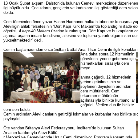
13 Ocak Şubat akşamı Dalston’da bulunan Cemevi merkezinde düzenlenen
ilgi büyük oldu. Çocukların, gençlerin ve kadınların ilgi gösterdiği cem salon
doldu.
Cem töreninden önce yazar Hasan Harmancı halka hitaben bir konuşma ya
Aleviliğin ahlak felsefesinin “Dört Kapı Kırk Makam”da toplandığını ifade ede
öğretisi,
4 kapı
-
40 Makam
üzerine kurulmuştur. Dört Kapı ve bu kapıların 
aşama, aşama insanı kendisine, ailesine ve topluma yararlı olgun insan d
yükseltmektedir” dedi.
Cemin başlamasından önce Sultan Battal Ana, Hızır Cemi ile ilgili konukları 
Ana daha sonra 12 hiz
metlinin
görevlerini yerine getirmesi için
hizmetkarları sırasıyla cem
meyd
anına çağırdı. 12 hizmetlerin
yerine getirilmesinin ve
söylenen deyişlerin ardından
cem mühürlendi. Cem
erkanının mühürünün
açılmasıyla birlikte kurbancılar
çağrıldı. Verilen dua ile birlikte
cem son buldu.
Cemin ardından Alevi canların getirdiği lokmalar ve kurbanlar hep birlikte sı
paylaşıldı.
Öte yandan Britanya Alevi Federasyonu, İngiltere’de bulunan Sultan
Ana’nın katılımıyla Alevi Kültü
r Merkezi ve Cemevilerinde Hızır Cemi düzenliyor. Program kapsamında