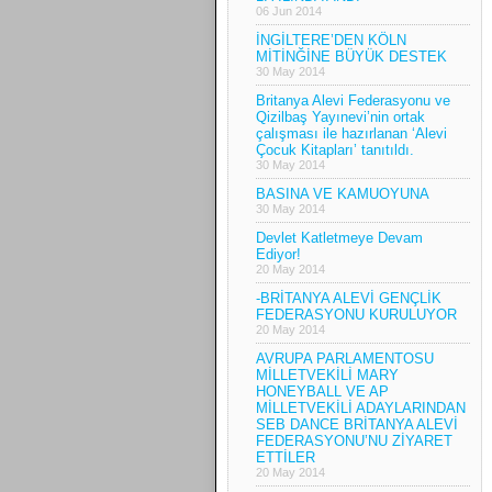
06 Jun 2014
İNGİLTERE’DEN KÖLN
MİTİNĞİNE BÜYÜK DESTEK
30 May 2014
Britanya Alevi Federasyonu ve
Qizilbaş Yayınevi’nin ortak
çalışması ile hazırlanan ‘Alevi
Çocuk Kitapları’ tanıtıldı.
30 May 2014
BASINA VE KAMUOYUNA
30 May 2014
Devlet Katletmeye Devam
Ediyor!
20 May 2014
-BRİTANYA ALEVİ GENÇLİK
FEDERASYONU KURULUYOR
20 May 2014
AVRUPA PARLAMENTOSU
MİLLETVEKİLİ MARY
HONEYBALL VE AP
MİLLETVEKİLİ ADAYLARINDAN
SEB DANCE BRİTANYA ALEVİ
FEDERASYONU’NU ZİYARET
ETTİLER
20 May 2014