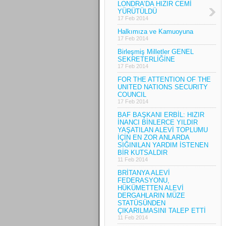
LONDRA’DA HIZIR CEMİ
YÜRÜTÜLDÜ
17 Feb 2014
Halkımıza ve Kamuoyuna
17 Feb 2014
Birleşmiş Milletler GENEL
SEKRETERLİĞİNE
17 Feb 2014
FOR THE ATTENTION OF THE
UNITED NATIONS SECURITY
COUNCIL
17 Feb 2014
BAF BAŞKANI ERBİL: HIZIR
İNANCI BİNLERCE YILDIR
YAŞATILAN ALEVİ TOPLUMU
İÇİN EN ZOR ANLARDA
SIĞINILAN YARDIM İSTENEN
BİR KUTSALDIR
11 Feb 2014
BRİTANYA ALEVİ
FEDERASYONU,
HÜKÜMETTEN ALEVİ
DERGAHLARIN MÜZE
STATÜSÜNDEN
ÇIKARILMASINI TALEP ETTİ
11 Feb 2014